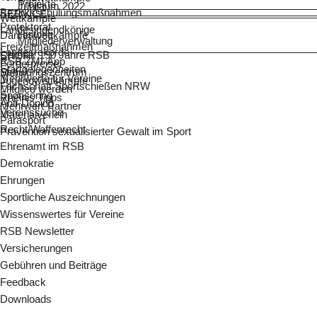
Projekte
Jubiläum 2022
Bezirksschulungsmaßnahmen
SERVICE
Wettkämpfe
Protektorat
Landesjugendkönige
Historie
Damenwettkämpfe
Mitgliederverwaltung
Freizeitmaßnahmen
Landesrekorde
Chronik 150 Jahre RSB
SHOP
RSB ZMI-App
Förderpreise
Startgelegenheiten
Schulungszentrum
Mehr...
Mehrwerte für Vereine
Jugendwettkämpfe
Fachschaft Sportschießen NRW
Mitglied werden
Sponsoring
Rheinis Tipps
Anti-Doping
Mehrwert-Partner
Vereinssuche
Materialverleih
Parasport
Recht/Waffenrecht
Prävention sexualisierter Gewalt im Sport
Ehrenamt im RSB
Demokratie
Ehrungen
Sportliche Auszeichnungen
Wissenswertes für Vereine
RSB Newsletter
Versicherungen
Gebühren und Beiträge
Feedback
Downloads